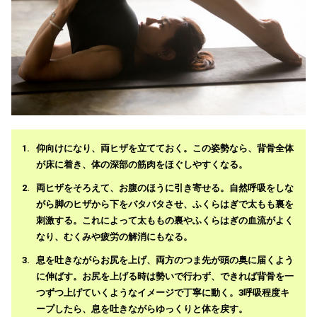
仰向けになり、両ヒザを立てておく。この姿勢なら、背骨全体
が床に着き、体の深部の筋肉をほぐしやすくなる。
両ヒザをそろえて、お腹のほうに引き寄せる。自然呼吸をしな
がら脚のヒザから下をバタバタさせ、ふくらはぎで太もも裏を
刺激する。これによって太ももの裏やふくらはぎの血流がよく
なり、むくみや疲労の解消にもなる。
息を吐きながらお尻を上げ、両方のつま先が頭の奥に届くよう
に伸ばす。お尻を上げる時は勢いで行わず、できれば背骨を一
つずつ上げていくようなイメージで丁寧に動く。3呼吸程度キ
ープしたら、息を吐きながらゆっくりと体を戻す。