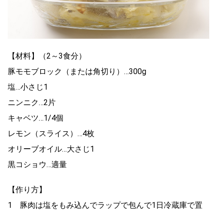
【材料】（2～3食分）
豚モモブロック（または角切り）…300g
塩…小さじ1
ニンニク…2片
キャベツ…1/4個
レモン（スライス）…4枚
オリーブオイル…大さじ1
黒コショウ…適量
【作り方】
1 豚肉は塩をもみ込んでラップで包んで1日冷蔵庫で置