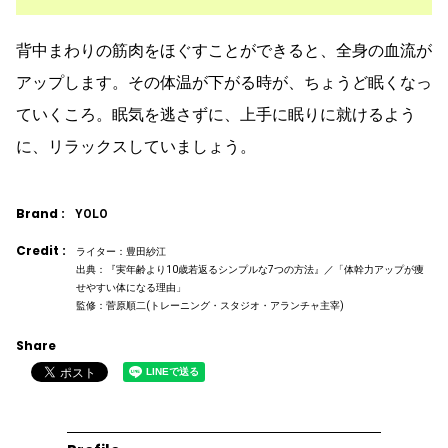
背中まわりの筋肉をほぐすことができると、全身の血流が
アップします。その体温が下がる時が、ちょうど眠くなっ
ていくころ。眠気を逃さずに、上手に眠りに就けるよう
に、リラックスしていましょう。
Brand :
YOLO
Credit :
ライター：豊田紗江
出典：『実年齢より10歳若返るシンプルな7つの方法』／「体幹力アップが痩
せやすい体になる理由」
監修：菅原順二(トレーニング・スタジオ・アランチャ主宰)
Share