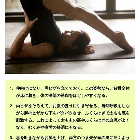
仰向けになり、両ヒザを立てておく。この姿勢なら、背骨全体
が床に着き、体の深部の筋肉をほぐしやすくなる。
両ヒザをそろえて、お腹のほうに引き寄せる。自然呼吸をしな
がら脚のヒザから下をバタバタさせ、ふくらはぎで太もも裏を
刺激する。これによって太ももの裏やふくらはぎの血流がよく
なり、むくみや疲労の解消にもなる。
息を吐きながらお尻を上げ、両方のつま先が頭の奥に届くよう