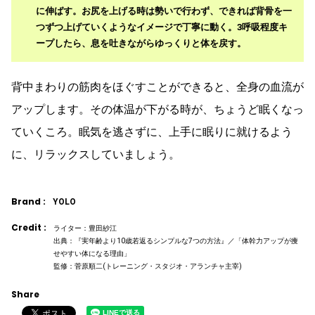
に伸ばす。お尻を上げる時は勢いで行わず、できれば背骨を一
つずつ上げていくようなイメージで丁寧に動く。3呼吸程度キ
ープしたら、息を吐きながらゆっくりと体を戻す。
背中まわりの筋肉をほぐすことができると、全身の血流が
アップします。その体温が下がる時が、ちょうど眠くなっ
ていくころ。眠気を逃さずに、上手に眠りに就けるよう
に、リラックスしていましょう。
Brand :
YOLO
Credit :
ライター：豊田紗江
出典：『実年齢より10歳若返るシンプルな7つの方法』／「体幹力アップが痩
せやすい体になる理由」
監修：菅原順二(トレーニング・スタジオ・アランチャ主宰)
Share