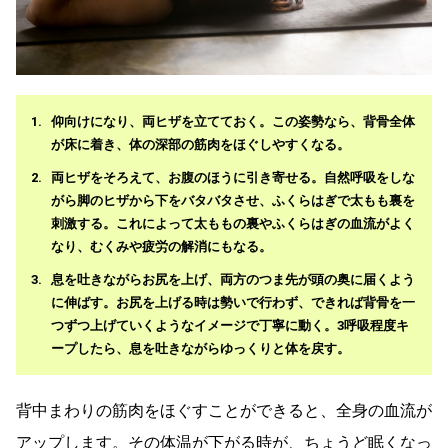
仰向けになり、両ヒザを立てておく。この姿勢なら、背骨全体
が床に着き、体の深部の筋肉をほぐしやすくなる。
両ヒザをそろえて、お腹のほうに引き寄せる。自然呼吸をしな
がら脚のヒザから下をバタバタさせ、ふくらはぎで太もも裏を
刺激する。これによって太ももの裏やふくらはぎの血流がよく
なり、むくみや疲労の解消にもなる。
息を吐きながらお尻を上げ、両方のつま先が頭の奥に届くよう
に伸ばす。お尻を上げる時は勢いで行わず、できれば背骨を一
つずつ上げていくようなイメージで丁寧に動く。3呼吸程度キ
ープしたら、息を吐きながらゆっくりと体を戻す。
背中まわりの筋肉をほぐすことができると、全身の血流が
アップします。その体温が下がる時が、ちょうど眠くなっ