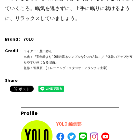
ていくころ。眠気を逃さずに、上手に眠りに就けるよう
に、リラックスしていましょう。
Brand :
YOLO
Credit :
ライター：豊田紗江
出典：『実年齢より10歳若返るシンプルな7つの方法』／「体幹力アップが痩
せやすい体になる理由」
監修：菅原順二(トレーニング・スタジオ・アランチャ主宰)
Share
Profile
YOLO 編集部