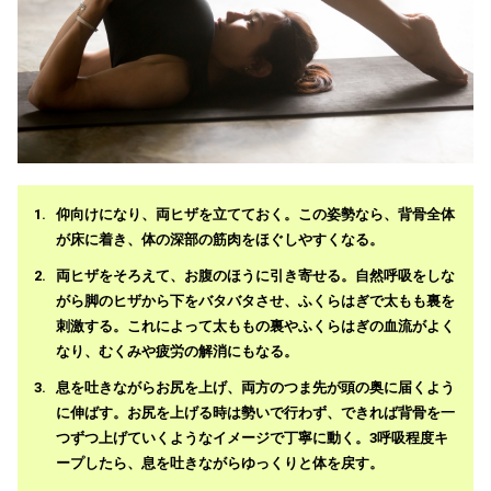
仰向けになり、両ヒザを立てておく。この姿勢なら、背骨全体
が床に着き、体の深部の筋肉をほぐしやすくなる。
両ヒザをそろえて、お腹のほうに引き寄せる。自然呼吸をしな
がら脚のヒザから下をバタバタさせ、ふくらはぎで太もも裏を
刺激する。これによって太ももの裏やふくらはぎの血流がよく
なり、むくみや疲労の解消にもなる。
息を吐きながらお尻を上げ、両方のつま先が頭の奥に届くよう
に伸ばす。お尻を上げる時は勢いで行わず、できれば背骨を一
つずつ上げていくようなイメージで丁寧に動く。3呼吸程度キ
ープしたら、息を吐きながらゆっくりと体を戻す。