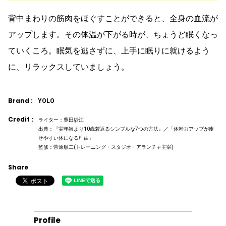
背中まわりの筋肉をほぐすことができると、全身の血流が
アップします。その体温が下がる時が、ちょうど眠くなっ
ていくころ。眠気を逃さずに、上手に眠りに就けるよう
に、リラックスしていましょう。
Brand :
YOLO
Credit :
ライター：豊田紗江
出典：『実年齢より10歳若返るシンプルな7つの方法』／「体幹力アップが痩
せやすい体になる理由」
監修：菅原順二(トレーニング・スタジオ・アランチャ主宰)
Share
Profile