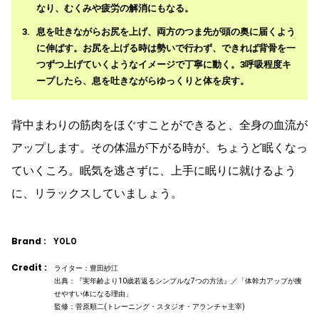
なり、むくみや疲労の解消にもなる。
息を吐きながらお尻を上げ、両方のつま先が頭の奥に届くよう
に伸ばす。お尻を上げる時は勢いで行わず、できれば背骨を一
つずつ上げていくようなイメージで丁寧に動く。3呼吸程度キ
ープしたら、息を吐きながらゆっくりと体を戻す。
背中まわりの筋肉をほぐすことができると、全身の血流が
アップします。その体温が下がる時が、ちょうど眠くなっ
ていくころ。眠気を逃さずに、上手に眠りに就けるよう
に、リラックスしていましょう。
Brand :
YOLO
Credit :
ライター：豊田紗江
出典：『実年齢より10歳若返るシンプルな7つの方法』／「体幹力アップが痩
せやすい体になる理由」
監修：菅原順二(トレーニング・スタジオ・アランチャ主宰)