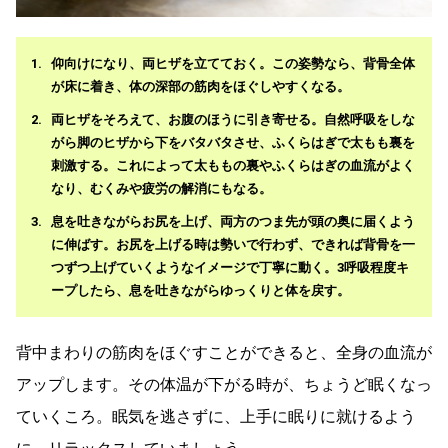
仰向けになり、両ヒザを立てておく。この姿勢なら、背骨全体
が床に着き、体の深部の筋肉をほぐしやすくなる。
両ヒザをそろえて、お腹のほうに引き寄せる。自然呼吸をしな
がら脚のヒザから下をバタバタさせ、ふくらはぎで太もも裏を
刺激する。これによって太ももの裏やふくらはぎの血流がよく
なり、むくみや疲労の解消にもなる。
息を吐きながらお尻を上げ、両方のつま先が頭の奥に届くよう
に伸ばす。お尻を上げる時は勢いで行わず、できれば背骨を一
つずつ上げていくようなイメージで丁寧に動く。3呼吸程度キ
ープしたら、息を吐きながらゆっくりと体を戻す。
背中まわりの筋肉をほぐすことができると、全身の血流が
アップします。その体温が下がる時が、ちょうど眠くなっ
ていくころ。眠気を逃さずに、上手に眠りに就けるよう