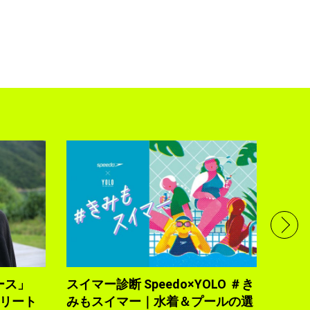
フル
で完
トレ
YOLO
2021.10
ース」
スイマー診断 Speedo×YOLO ＃き
トリート
みもスイマー｜水着＆プールの選