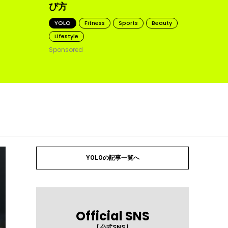
び方
YOLO
Fitness
Sports
Beauty
Lifestyle
Sponsored
YOLOの記事一覧へ
Official SNS
[ 公式SNS ]