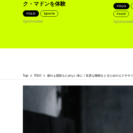
ク・マドンを体験
YOLO
YOLO
Sports
Food
Sponsored
Sponsore
Top
YOLO
疲れも脂肪もためない体に！良質な睡眠をとるためのエクササ