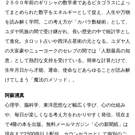
２５００年前のギリシャの数学者であるピタゴラスによっ
てまとめられた数字をエネルギーとして捉え、人生や万物
を読み解く学問。この考え方が「カバラ数秘術」として、
ユダヤ民族の間で受け継がれ、長い歴史の中で統計学とし
て進化。タロット占いや西洋占星術の元となる。ユダヤ人
の大富豪やニューヨークのセレブの間では「人類最高の知
恵」として熱烈な支持を受けている。簡単な計算だけで、
生年月日から才能、運命、使命などあらゆることが読み解
けてしまう「魔法のメソッド」。
阿蘇湧真
心理学、脳科学、東洋思想など幅広く学び、心の仕組み
や、毎日が楽しくなる考え方をわかりやすく発信。現在ま
で4冊の本を出版。無料メールマガジン「心の新聞紙」は
現在まで2500件以上配信。カウンセラーとして個別のご