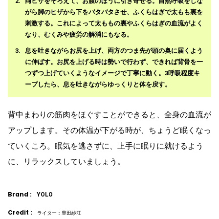
両ヒザをそろえて、お腹のほうに引き寄せる。自然呼吸をしな
がら脚のヒザから下をバタバタさせ、ふくらはぎで太もも裏を
刺激する。これによって太ももの裏やふくらはぎの血流がよく
なり、むくみや疲労の解消にもなる。
息を吐きながらお尻を上げ、両方のつま先が頭の奥に届くよう
に伸ばす。お尻を上げる時は勢いで行わず、できれば背骨を一
つずつ上げていくようなイメージで丁寧に動く。3呼吸程度キ
ープしたら、息を吐きながらゆっくりと体を戻す。
背中まわりの筋肉をほぐすことができると、全身の血流が
アップします。その体温が下がる時が、ちょうど眠くなっ
ていくころ。眠気を逃さずに、上手に眠りに就けるよう
に、リラックスしていましょう。
Brand :
YOLO
Credit :
ライター：豊田紗江