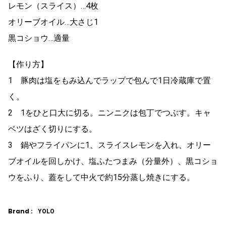
レモン（スライス）…4枚
オリーブオイル…大さじ1
黒コショウ…適量
【作り方】
1 豚肉は塩をもみ込んでラップで包んで1日冷蔵庫で置
く。
2 1をひと口大に切る。ニンニクは包丁でつぶす。キャ
ベツはざく切りにする。
3 鍋やフライパンに1、スライスレモンを入れ、オリー
ブオイルを回しかけ、塩ふたつまみ（分量外）、黒コショ
ウをふり、蓋をして中火で約15分蒸し焼きにする。
Brand :
YOLO