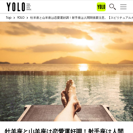
Top
YOLO
牡羊座と山羊座は恋愛運好調！射手座は人間関係要注意。【スピリチュアルカウン
牡羊座と山羊座は恋愛運好調！射手座は人間