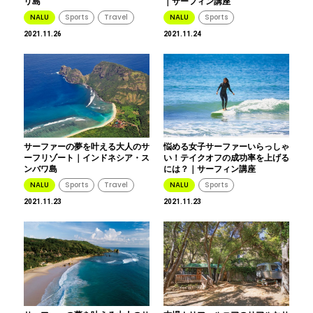
リ島
｜サーフィン講座
NALU
Sports
Travel
NALU
Sports
2021.11.26
2021.11.24
サーファーの夢を叶える大人のサ
悩める女子サーファーいらっしゃ
ーフリゾート｜インドネシア・ス
い！テイクオフの成功率を上げる
ンバワ島
には？｜サーフィン講座
NALU
Sports
Travel
NALU
Sports
2021.11.23
2021.11.23