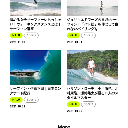
悩める女子サーファーいらっしゃ
ジュリ・エドワーズのヨガ×サー
い！ウォーキングスタンスとは｜
フィン｜「パド筋」を伸ばして疲
サーフィン講座
れないパドリングを
NALU
Sports
NALU
Sports
2021.11.10
2021.10.31
サーフィン・伊豆下田｜日本ロン
ハリソン・ローチ、小川徹也、北
グボード紀行
村康隆。瀬筒雄太が語る３人のス
タイルマスター
NALU
Sports
NALU
Sports
2021.10.31
2021.10.30
More