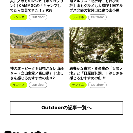
災』／今月のレシピ【ポリ袋プリ
南アルプス・北沢峠こもれび山
ン】| CAMMOCの「キャンプし
荘】山もグルメも大満喫！南アル
てたら防災できた！」#28
プス北部の玄関口に建つ山小屋
ランドネ
Outdoor
ランドネ
Outdoor
神の道～ピークを目指さない山歩
緑豊かな東京・奥多摩の「百尋ノ
き～（立山室堂／富山県）｜涼し
滝」と「日原鍾乳洞」｜涼しさを
さを感じるおすすめの山 #2
感じるおすすめの山 #1
ランドネ
Outdoor
ランドネ
Outdoor
Outdoor
の記事一覧へ