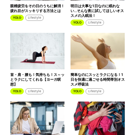
眼精疲労をその日のうちに解消！
明日は大事な1日なのに眠れな
疲れ目がスッキリする方法とは
い…そんな夜に試してほしいオス
スメの入眠法！
YOLO
Lifestyle
YOLO
Lifestyle
首・肩・腰も！気持ちも！ス～ッ
簡単なのにスッとラクになる！1
とラクにしてくれる【ヨーガ瞑
日を快適に過ごせる時間帯別オス
想】
スメ呼吸法
YOLO
Lifestyle
YOLO
Lifestyle