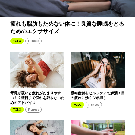
疲れも脂肪もためない体に！良質な睡眠をとる
ためのエクササイズ
YOLO
Fitness
背骨が硬いと疲れがたまりやす
眼精疲労をセルフケアで解消！目
い！？翌日まで疲れを残さないた
の疲れに効くツボ押し
めのアドバイス
YOLO
Fitness
YOLO
Fitness