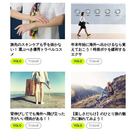
旅先のスキンケアも手を抜かな
年末年始に海外へ出かけるなら覚
い！ 選ぶべき優秀トラベルコス
えておこう！時差ボケを緩和する
メ
エクサ
YOLO
Travel
YOLO
Travel
背伸びしてでも海外へ飛び立った
【楽しさだらけ】のひとり旅の魅
方がいい理由がある！！
力に触れてみよう！
YOLO
Travel
YOLO
Travel