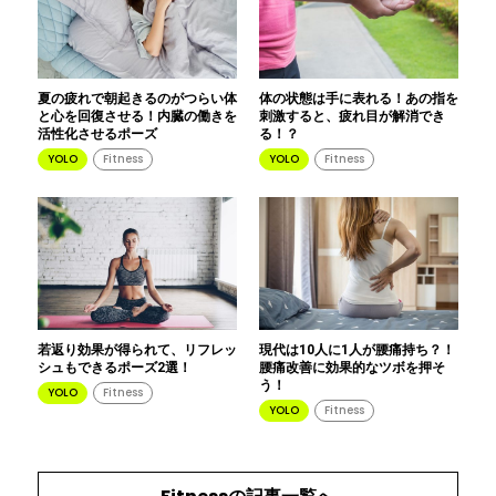
夏の疲れで朝起きるのがつらい体
体の状態は手に表れる！あの指を
と心を回復させる！内臓の働きを
刺激すると、疲れ目が解消でき
活性化させるポーズ
る！？
YOLO
Fitness
YOLO
Fitness
若返り効果が得られて、リフレッ
現代は10人に1人が腰痛持ち？！
シュもできるポーズ2選！
腰痛改善に効果的なツボを押そ
う！
YOLO
Fitness
YOLO
Fitness