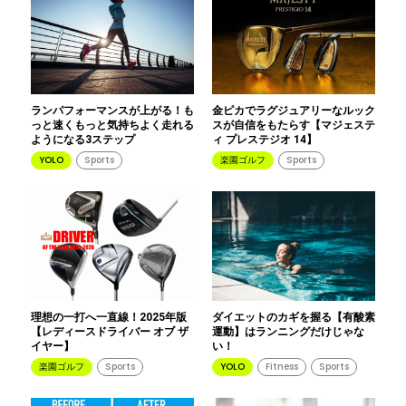
ランパフォーマンスが上がる！も
金ピカでラグジュアリーなルック
っと速くもっと気持ちよく走れる
スが自信をもたらす【マジェステ
ようになる3ステップ
ィ プレステジオ 14】
YOLO
Sports
楽園ゴルフ
Sports
理想の一打へ一直線！2025年版
ダイエットのカギを握る【有酸素
【レディースドライバー オブ ザ
運動】はランニングだけじゃな
イヤー】
い！
楽園ゴルフ
Sports
YOLO
Fitness
Sports