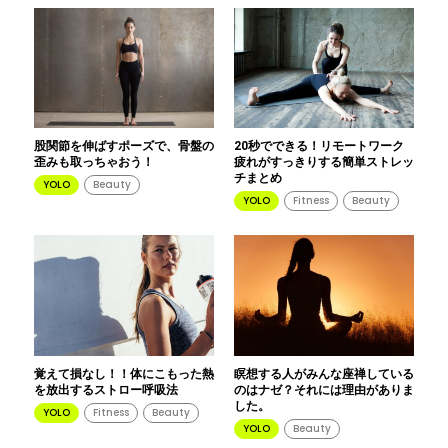
股関節を伸ばすポーズで、骨盤の
20秒でできる！リモートワーク
歪みも取っちゃおう！
疲れがすっきりする簡単ストレッ
チまとめ
YOLO
Beauty
YOLO
Fitness
Beauty
覚えて損なし！！体にこもった熱
瞑想する人がみんな座禅している
を放出するストロー呼吸法
のはナゼ？それには理由がありま
した。
YOLO
Fitness
Beauty
YOLO
Beauty