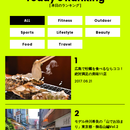
[ 本日のランキング ]
ALL
Fitness
Outdoor
Sports
Lifestyle
Beauty
Food
Travel
広島で牡蠣を食べるならココ！
絶対満足の美味11店
2017.06.21
モデル仲川希良の「山でお泊ま
り」東京都・御岳山編Vol.2