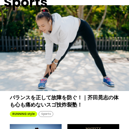
Sports
バランスを正して故障を防ぐ！｜芥田晃志の体
も心も痛めないスゴ技炸裂塾！
RUNNING style
Sports