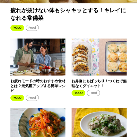
疲れが抜けない体もシャキッとする！キレイに
なれる常備菜
YOLO
Food
お疲れモードの時のおすすめ食材
お弁当にもばっちり！つくねで無
とは？元気度アップする簡単レシ
理なくダイエット！
ピ
YOLO
Food
YOLO
Food