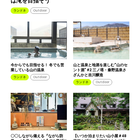
は滝を目指そう
ランドネ
Outdoor
今からでも目指せる！ 冬でも営
山と温泉と地酒を楽しむ“山のセ
業している山の温泉
ント酒” #2 三ノ塔・秦野温泉さ
ざんかと吉川醸造
ランドネ
Outdoor
ランドネ
Outdoor
〇〇しながら備える『ながら防
【いつか泊まりたい山小屋＃48