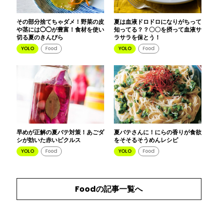
その部分捨てちゃダメ！野菜の皮
夏は血液ドロドロになりがちって
や茎には◯◯が豊富！食材を使い
知ってる？？〇〇を摂って血液サ
切る夏のきんぴら
ラサラを保とう！
YOLO
Food
YOLO
Food
早めが正解の夏バテ対策！あごダ
夏バテさんに！にらの香りが食欲
シが効いた赤いピクルス
をそそるそうめんレシピ
YOLO
Food
YOLO
Food
Food
の記事一覧へ