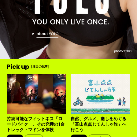
Pick up
[ 注目の記事 ]
締
持続可能なフィットネス「ロ
自然、グルメ、癒しをめぐる
ードバイク」、その究極の1台
「富山点点じてんしゃ旅」へ
S
トレック・マドンを体験
行こう