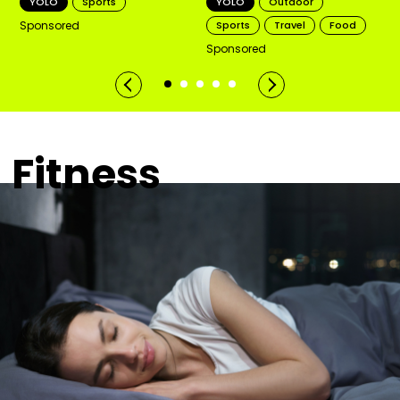
YOLO
Sports
YOLO
Outdoor
Sponsored
Sports
Travel
Food
Sponsored
Fitness