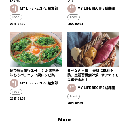
レシピ
ア！
MY LIFE RECIPE 編集部
MY LIFE RECIPE 編集部
Food
Food
2025.02.05
2025.02.04
鍋で毎日旅行気分！？ お国柄を
食べなきゃ損！ 美肌に風邪予
味わうバラエティ鍋レシピ集
防、生活習慣病対策…サツマイモ
は優秀食材！
MY LIFE RECIPE 編集部
MY LIFE RECIPE 編集部
Food
Food
2025.02.03
2025.02.03
More