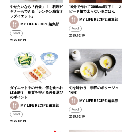
やせたいなら「自炊」！ 料理ビ
10分で作れて300kcal以下！ ス
ギナーもできる「レンチン糖質オ
ピード麺で太らない晩ごはん
フダイエット」
MY LIFE RECIPE 編集部
MY LIFE RECIPE 編集部
Food
Food
2025.02.19
2025.02.19
ダイエット中の外食、何を食べれ
旬を味わう 季節のポタージュ
ば正解？ 糖質を抑える外食選び
16種
のポイント
MY LIFE RECIPE 編集部
MY LIFE RECIPE 編集部
Food
Food
2025.02.19
2025.02.19