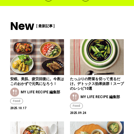
New
[ 最新記事 ]
安眠、美肌、疲労回復に。今夜は
たっぷりの野菜を切って煮るだ
このおかずで元気になろう！
け。デトックス効果抜群！スープ
のレシピ10選
MY LIFE RECIPE 編集部
MY LIFE RECIPE 編集部
Food
Food
2025.10.17
2025.09.24