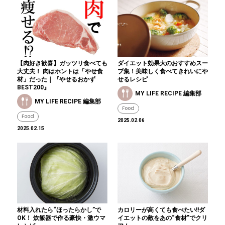
【肉好き歓喜】ガッツリ食べても
ダイエット効果大のおすすめスー
大丈夫！ 肉はホントは「やせ食
プ集！美味しく食べてきれいにや
材」だった｜『やせるおかず
せるレシピ
BEST200』
MY LIFE RECIPE 編集部
MY LIFE RECIPE 編集部
Food
Food
2025.02.06
2025.02.15
材料入れたら“ほったらかし”で
カロリーが高くても食べたい!!ダ
OK！ 炊飯器で作る豪快・激ウマ
イエットの敵をあの“食材”でクリ