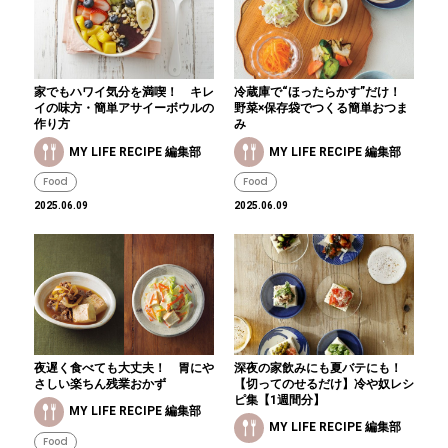
家でもハワイ気分を満喫！ キレ
冷蔵庫で“ほったらかす”だけ！
イの味方・簡単アサイーボウルの
野菜×保存袋でつくる簡単おつま
作り方
み
MY LIFE RECIPE 編集部
MY LIFE RECIPE 編集部
Food
Food
2025.06.09
2025.06.09
夜遅く食べても大丈夫！ 胃にや
深夜の家飲みにも夏バテにも！
さしい楽ちん残業おかず
【切ってのせるだけ】冷や奴レシ
ピ集【1週間分】
MY LIFE RECIPE 編集部
MY LIFE RECIPE 編集部
Food