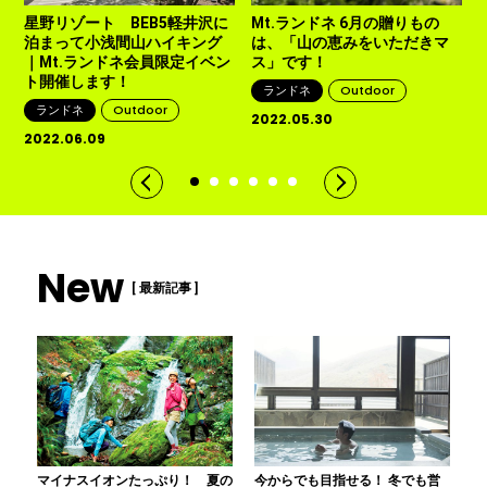
星野リゾート BEB5軽井沢に
Mt.ランドネ 6月の贈りもの
泊まって小浅間山ハイキング
は、「山の恵みをいただきマ
2
｜Mt.ランドネ会員限定イベン
ス」です！
ト開催します！
ランドネ
Outdoor
ランドネ
Outdoor
2022.05.30
2022.06.09
New
[ 最新記事 ]
マイナスイオンたっぷり！ 夏の
今からでも目指せる！ 冬でも営