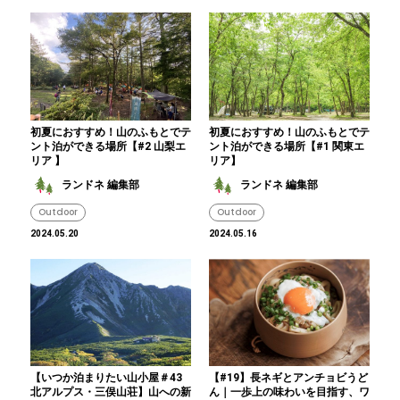
初夏におすすめ！山のふもとでテ
初夏におすすめ！山のふもとでテ
ント泊ができる場所【#2 山梨エ
ント泊ができる場所【#1 関東エ
リア 】
リア】
ランドネ 編集部
ランドネ 編集部
Outdoor
Outdoor
2024.05.20
2024.05.16
【いつか泊まりたい山小屋＃43
【#19】長ネギとアンチョビうど
北アルプス・三俣山荘】山への新
ん｜一歩上の味わいを目指す、ワ