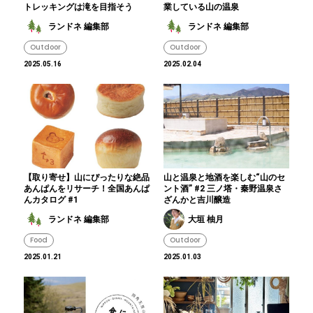
トレッキングは滝を目指そう
業している山の温泉
ランドネ 編集部
ランドネ 編集部
Outdoor
Outdoor
2025.05.16
2025.02.04
【取り寄せ】山にぴったりな絶品
山と温泉と地酒を楽しむ“山のセ
あんぱんをリサーチ！全国あんぱ
ント酒” #2 三ノ塔・秦野温泉さ
んカタログ #1
ざんかと吉川醸造
ランドネ 編集部
大垣 柚月
Food
Outdoor
2025.01.21
2025.01.03