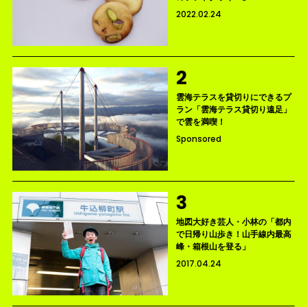
2022.02.24
雲海テラスを貸切りにできるプ
ラン「雲海テラス貸切り遠足」
で雲を満喫！
Sponsored
地図大好き芸人・小林の「都内
で日帰り山歩き！山手線内最高
峰・箱根山を登る」
2017.04.24