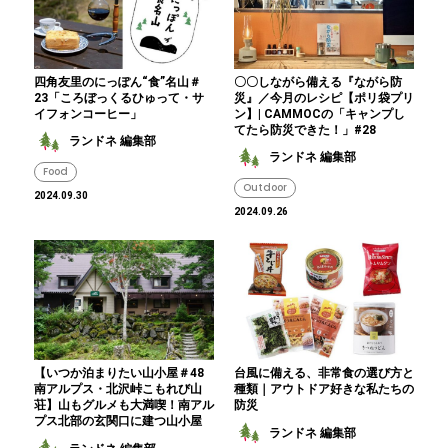
四角友里のにっぽん“食”名山＃
〇〇しながら備える『ながら防
23「ころぼっくるひゅって・サ
災』／今月のレシピ【ポリ袋プリ
イフォンコーヒー」
ン】| CAMMOCの「キャンプし
てたら防災できた！」#28
ランドネ 編集部
ランドネ 編集部
Food
Outdoor
2024.09.30
2024.09.26
【いつか泊まりたい山小屋＃48
台風に備える、非常食の選び方と
南アルプス・北沢峠こもれび山
種類｜アウトドア好きな私たちの
荘】山もグルメも大満喫！南アル
防災
プス北部の玄関口に建つ山小屋
ランドネ 編集部