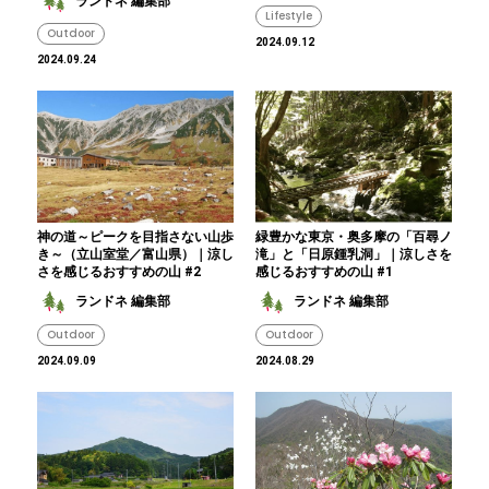
ランドネ 編集部
Lifestyle
Outdoor
2024.09.12
2024.09.24
神の道～ピークを目指さない山歩
緑豊かな東京・奥多摩の「百尋ノ
き～（立山室堂／富山県）｜涼し
滝」と「日原鍾乳洞」｜涼しさを
さを感じるおすすめの山 #2
感じるおすすめの山 #1
ランドネ 編集部
ランドネ 編集部
Outdoor
Outdoor
2024.09.09
2024.08.29