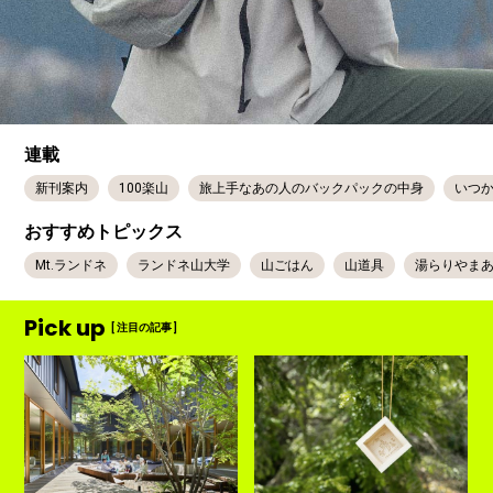
連載
新刊案内
100楽山
旅上手なあの人のバックパックの中身
いつ
おすすめトピックス
Mt.ランドネ
ランドネ山大学
山ごはん
山道具
湯らりやま
Pick up
[ 注目の記事 ]