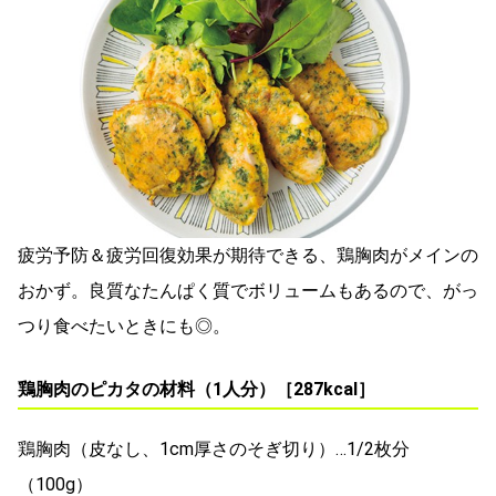
疲労予防＆疲労回復効果が期待できる、鶏胸肉がメインの
おかず。良質なたんぱく質でボリュームもあるので、がっ
つり食べたいときにも◎。
鶏胸肉のピカタの材料（1人分）［287kcal］
鶏胸肉（皮なし、1cm厚さのそぎ切り）…1/2枚分
（100g）