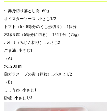
牛赤身切り落とし肉…60g
オイスターソース…小さじ1/2
トマト（6～8等分のくし形切り）…1個分
木綿豆腐（6等分に切る）…1/4丁分（75g）
パセリ（みじん切り）…大さじ2
ごま油…小さじ1
（A）
水…200 ml
鶏ガラスープの素（顆粒）…小さじ1/2
（B）
しょうゆ…小さじ1
砂糖…小さじ1/3