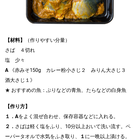
【材料】
（作りやすい分量）
さば ４切れ
塩 少々
A
《赤みそ150g カレー粉小さじ２ みりん大さじ３
酒大さじ１》
★ おすすめの魚：ぶりなどの青魚、たらなどの白身魚
【作り方】
１．
A
をよく混ぜ合わせ、保存容器などに入れる。
２．
さばは軽く塩をふり、10分以上おいて洗い流す。ペ
ーパータオルで水気をふき取り、
１
に一晩以上漬ける。