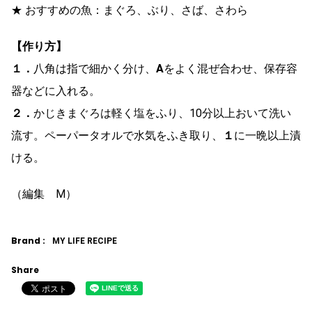
★ おすすめの魚：まぐろ、ぶり、さば、さわら
【作り方】
１．
八角は指で細かく分け、
A
をよく混ぜ合わせ、保存容
器などに入れる。
２．
かじきまぐろは軽く塩をふり、10分以上おいて洗い
流す。ペーパータオルで水気をふき取り、
１
に一晩以上漬
ける。
（編集 M）
Brand :
MY LIFE RECIPE
Share