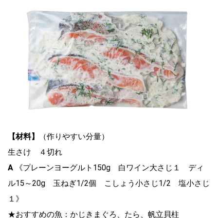
【材料】
（作りやすい分量）
生さけ ４切れ
A
《プレーンヨーグルト150g 白ワイン大さじ１ ディ
ル15～20g 玉ねぎ1/2個 こしょう小さじ1/2 塩小さじ
１》
★おすすめの魚：かじきまぐろ、たら、帆立貝柱