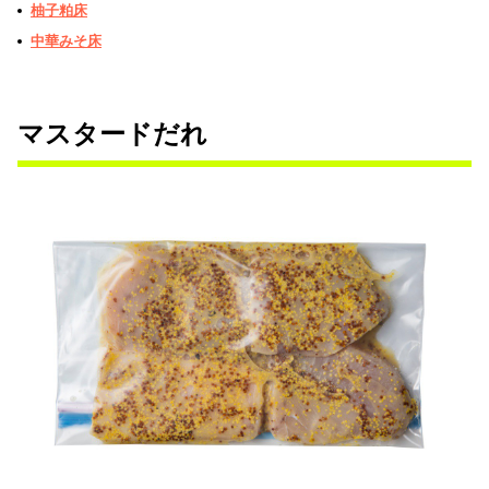
柚子粕床
中華みそ床
マスタードだれ