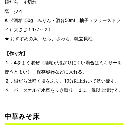
銀だら ４切れ
塩 少々
A
《酒粕150g みりん・酒各50ml 柚子（フリーズドラ
イ）大さじ１1/2～２》
★ おすすめの魚：たら、さわら、帆立貝柱
【作り方】
１．
A
をよく混ぜ（酒粕が混ざりにくい場合はミキサーを
使うとよい）、保存容器などに入れる。
２．
銀だらは軽く塩をふり、10分以上おいて洗い流す。
ペーパータオルで水気をふき取り、
１
に一晩以上漬ける。
中華みそ床