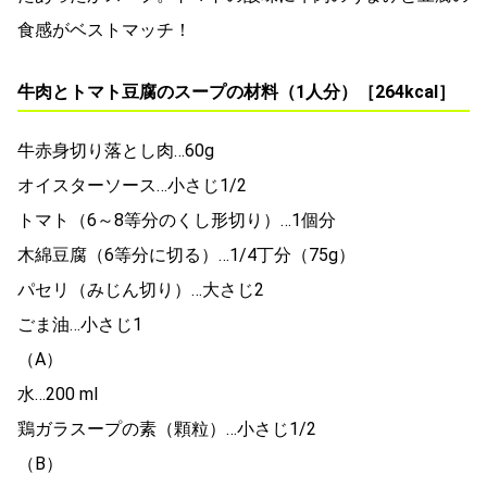
食感がベストマッチ！
牛肉とトマト豆腐のスープの材料（1人分）［264kcal］
牛赤身切り落とし肉…60g
オイスターソース…小さじ1/2
トマト（6～8等分のくし形切り）…1個分
木綿豆腐（6等分に切る）…1/4丁分（75g）
パセリ（みじん切り）…大さじ2
ごま油…小さじ1
（A）
水…200 ml
鶏ガラスープの素（顆粒）…小さじ1/2
（B）