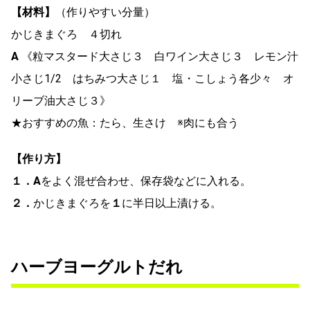
【材料】
（作りやすい分量）
かじきまぐろ ４切れ
A
《粒マスタード大さじ３ 白ワイン大さじ３ レモン汁
小さじ1/2 はちみつ大さじ１ 塩・こしょう各少々 オ
リーブ油大さじ３》
★おすすめの魚：たら、生さけ ※肉にも合う
【作り方】
１．
A
をよく混ぜ合わせ、保存袋などに入れる。
２．
かじきまぐろを
１
に半日以上漬ける。
ハーブヨーグルトだれ