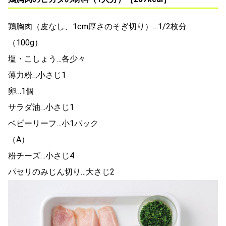
鶏胸肉（皮なし、1cm厚さのそぎ切り）…1/2枚分
（100g）
塩・こしょう…各少々
薄力粉…小さじ1
卵…1個
サラダ油…小さじ1
ベビーリーフ…小1パック
（A）
粉チーズ…小さじ4
パセリのみじん切り…大さじ2