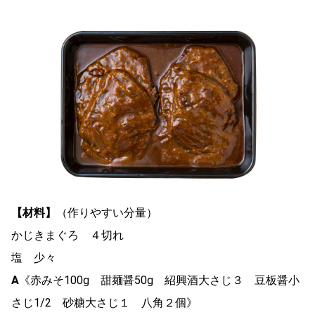
【材料】
（作りやすい分量）
かじきまぐろ ４切れ
塩 少々
A
《赤みそ100g 甜麺醤50g 紹興酒大さじ３ 豆板醤小
さじ1/2 砂糖大さじ１ 八角２個》