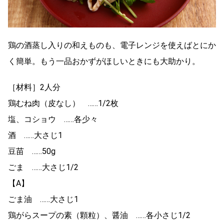
鶏の酒蒸し入りの和えものも、電子レンジを使えばとにか
く簡単。もう一品おかずがほしいときにも大助かり。
［材料］2人分
鶏むね肉（皮なし） ……1/2枚
塩、コショウ ……各少々
酒 ……大さじ1
豆苗 ……50g
ごま ……大さじ1/2
【A】
ごま油 ……大さじ1
鶏がらスープの素（顆粒）、醤油 ……各小さじ1/2