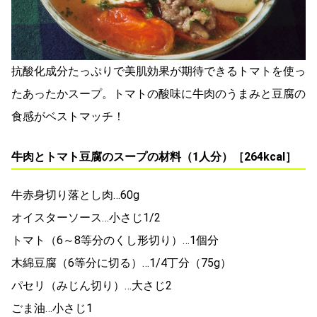
抗酸化成分たっぷりで美肌効果が期待できるトマトを使っ
たあったかスープ。トマトの酸味に牛肉のうまみと豆腐の
食感がベストマッチ！
牛肉とトマト豆腐のスープの材料（1人分）［264kcal］
牛赤身切り落とし肉…60g
オイスターソース…小さじ1/2
トマト（6～8等分のくし形切り）…1個分
木綿豆腐（6等分に切る）…1/4丁分（75g）
パセリ（みじん切り）…大さじ2
ごま油…小さじ1