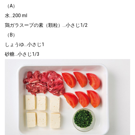
（A）
水…200 ml
鶏ガラスープの素（顆粒）…小さじ1/2
（B）
しょうゆ…小さじ1
砂糖…小さじ1/3