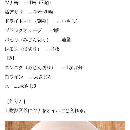
ツナ缶 ……1缶（70g）
活アサリ ……15〜20粒
ドライトマト（刻み） ……小さじ1
ブラックオリーブ ……4個
パセリ（みじん切り） ……適量
レモン（薄切り） ……1枚
【A】
ニンニク（みじん切り） ……1かけ分
白ワイン ……大さじ2
水 ……大さじ3
［作り方］
1. 耐熱容器にツナをオイルごと入れる。