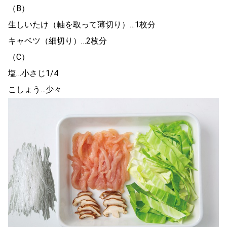
（B）
生しいたけ（軸を取って薄切り）…1枚分
キャベツ（細切り）…2枚分
（C）
塩…小さじ1/4
こしょう…少々