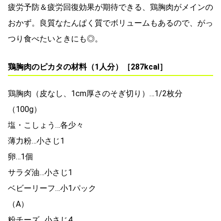
疲労予防＆疲労回復効果が期待できる、鶏胸肉がメインの
おかず。良質なたんぱく質でボリュームもあるので、がっ
つり食べたいときにも◎。
鶏胸肉のピカタの材料（1人分）［287kcal］
鶏胸肉（皮なし、1cm厚さのそぎ切り）…1/2枚分
（100g）
塩・こしょう…各少々
薄力粉…小さじ1
卵…1個
サラダ油…小さじ1
ベビーリーフ…小1パック
（A）
粉チーズ…小さじ4