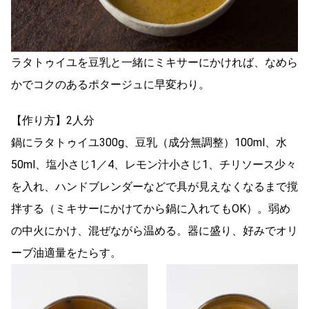
ラタトゥイユを豆乳と一緒にミキサーにかければ、なめら
かでコクのあるポタージュに早変わり。
【作り方】2人分
鍋にラタトゥイユ300g、豆乳（成分無調整）100ml、水
50ml、塩小さじ1／4、レモン汁小さじ1、チリソース少々
を入れ、ハンドブレンダーなどで具が見えなくなるまで撹
拌する（ミキサーにかけてから鍋に入れてもOK）。弱め
の中火にかけ、混ぜながら温める。器に盛り、好みでオリ
ーブ油適量をたらす。