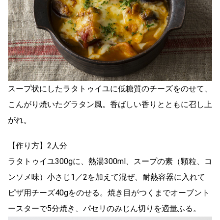
スープ状にしたラタトゥイユに低糖質のチーズをのせて、
こんがり焼いたグラタン風。香ばしい香りとともに召し上
がれ。
【作り方】2人分
ラタトゥイユ300gに、熱湯300ml、スープの素（顆粒、コ
ンソメ味）小さじ1／2を加えて混ぜ、耐熱容器に入れて
ピザ用チーズ40gをのせる。焼き目がつくまでオーブント
ースターで5分焼き、パセリのみじん切りを適量ふる。