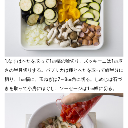
1.なすはへたを取って1㎝幅の輪切り、ズッキーニは1㎝厚
さの半月切りする。パプリカは種とへたを取って縦半分に
切り、1㎝幅に、玉ねぎは7～8㎝角に切る。しめじは石づ
きを取って小房にほぐし、ソーセージは1㎝幅に切る。