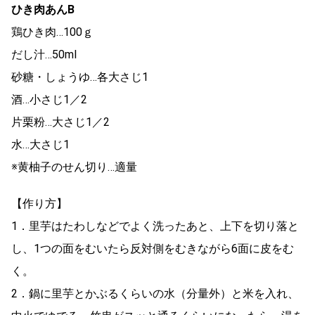
ひき肉あんB
鶏ひき肉…100ｇ
だし汁…50ml
砂糖・しょうゆ…各大さじ1
酒…小さじ1／2
片栗粉…大さじ1／2
水…大さじ1
※黄柚子のせん切り…適量
【作り方】
1．里芋はたわしなどでよく洗ったあと、上下を切り落と
し、1つの面をむいたら反対側をむきながら6面に皮をむ
く。
2．鍋に里芋とかぶるくらいの水（分量外）と米を入れ、