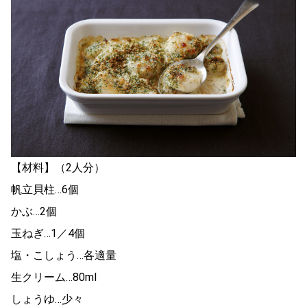
【材料】（2人分）
帆立貝柱…6個
かぶ…2個
玉ねぎ…1／4個
塩・こしょう…各適量
生クリーム…80ml
しょうゆ…少々