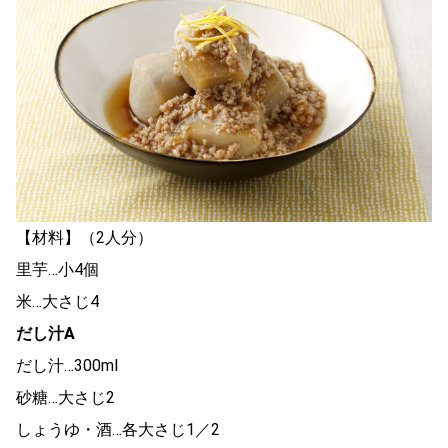
【材料】（2人分）
里芋…小4個
米…大さじ4
だし汁A
だし汁…300ml
砂糖…大さじ2
しょうゆ・酒…各大さじ1／2