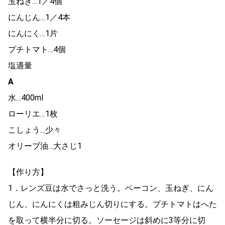
玉ねぎ…1／4個
にんじん…1／4本
にんにく…1片
プチトマト…4個
塩適量
A
水…400ml
ローリエ…1枚
こしょう…少々
オリーブ油…大さじ1
【作り方】
1．レンズ豆は水でさっと洗う。ベーコン、玉ねぎ、にん
じん、にんにくは粗みじん切りにする。プチトマトはへた
を取って横半分に切る。ソーセージは斜めに3等分に切