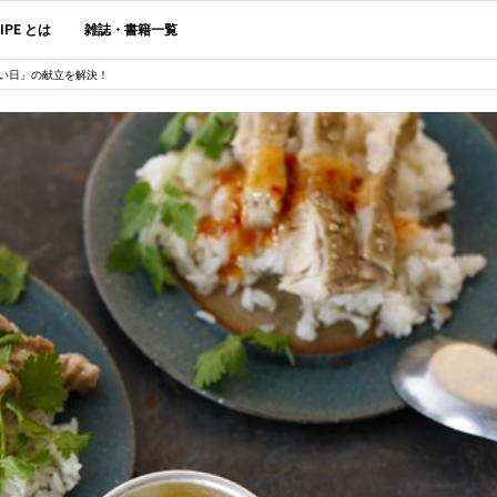
CIPE とは
雑誌・書籍一覧
い日」の献立を解決！