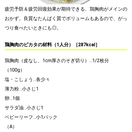
疲労予防＆疲労回復効果が期待できる、鶏胸肉がメインの
おかず。良質なたんぱく質でボリュームもあるので、がっ
つり食べたいときにも◎。
鶏胸肉のピカタの材料（1人分）［287kcal］
鶏胸肉（皮なし、1cm厚さのそぎ切り）…1/2枚分
（100g）
塩・こしょう…各少々
薄力粉…小さじ1
卵…1個
サラダ油…小さじ1
ベビーリーフ…小1パック
（A）