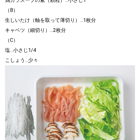
鶏ガラスープの素（顆粒）…小さじ1
（B）
生しいたけ（軸を取って薄切り）…1枚分
キャベツ（細切り）…2枚分
（C）
塩…小さじ1/4
こしょう…少々