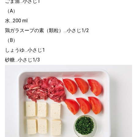
ごま油…小さじ1
（A）
水…200 ml
鶏ガラスープの素（顆粒）…小さじ1/2
（B）
しょうゆ…小さじ1
砂糖…小さじ1/3