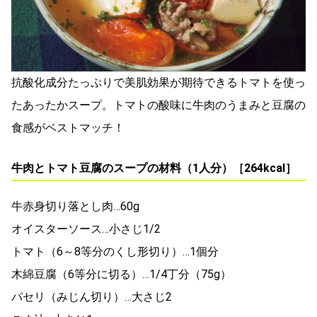
抗酸化成分たっぷりで美肌効果が期待できるトマトを使っ
たあったかスープ。トマトの酸味に牛肉のうまみと豆腐の
食感がベストマッチ！
牛肉とトマト豆腐のスープの材料（1人分）［264kcal］
牛赤身切り落とし肉…60g
オイスターソース…小さじ1/2
トマト（6～8等分のくし形切り）…1個分
木綿豆腐（6等分に切る）…1/4丁分（75g）
パセリ（みじん切り）…大さじ2