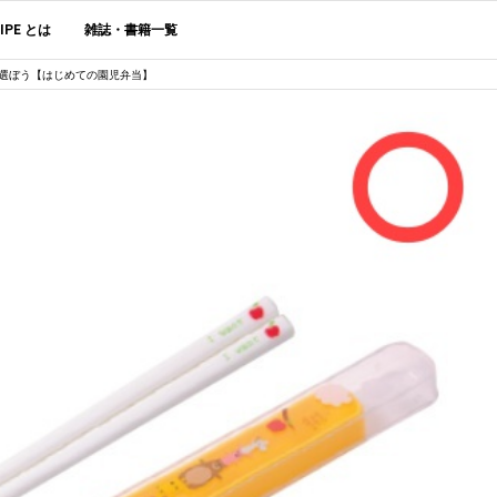
CIPE とは
雑誌・書籍一覧
選ぼう【はじめての園児弁当】