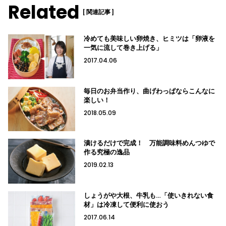
Related
[ 関連記事 ]
冷めても美味しい卵焼き、ヒミツは「卵液を
一気に流して巻き上げる」
2017.04.06
毎日のお弁当作り、曲げわっぱならこんなに
楽しい！
2018.05.09
漬けるだけで完成！ 万能調味料めんつゆで
作る究極の逸品
2019.02.13
しょうがや大根、牛乳も…「使いきれない食
材」は冷凍して便利に使おう
2017.06.14