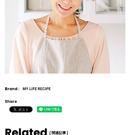
Brand :
MY LIFE RECIPE
Share
Related
[ 関連記事 ]