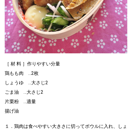
［ 材 料 ］作りやすい分量
鶏もも肉 …2枚
しょうゆ …大さじ2
ごま油 …大さじ2
片栗粉 …適量
揚げ油
１．鶏肉は食べやすい大きさに切ってボウルに入れ、しょ