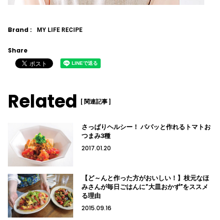
Brand :
MY LIFE RECIPE
Share
Related
[ 関連記事 ]
さっぱりヘルシー！ パパッと作れるトマトお
つまみ3種
2017.01.20
【ど～んと作った方がおいしい！】枝元なほ
みさんが毎日ごはんに“大皿おかず”をススメ
る理由
2015.09.16