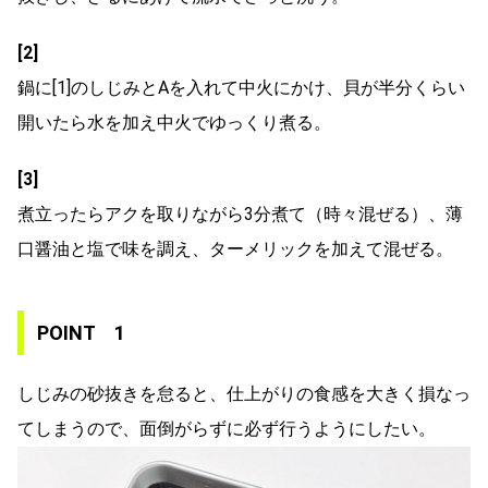
[2]
鍋に[1]のしじみとAを入れて中火にかけ、貝が半分くらい
開いたら水を加え中火でゆっくり煮る。
[3]
煮立ったらアクを取りながら3分煮て（時々混ぜる）、薄
口醤油と塩で味を調え、ターメリックを加えて混ぜる。
POINT 1
しじみの砂抜きを怠ると、仕上がりの食感を大きく損なっ
てしまうので、面倒がらずに必ず行うようにしたい。