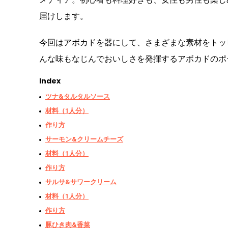
届けします。
今回はアボカドを器にして、さまざまな素材をトッ
んな味もなじんでおいしさを発揮するアボカドのポ
Index
ツナ&タルタルソース
材料（1人分）
作り方
サーモン&クリームチーズ
材料（1人分）
作り方
サルサ&サワークリーム
材料（1人分）
作り方
豚ひき肉&香菜