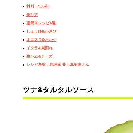
材料（1人分）
作り方
超簡単レシピ4選
しょうゆ&わさび
オニスラ&おかか
イクラ&貝割れ
生ハム&チーズ
レシピ考案：料理家 井上真里恵さん
ツナ&タルタルソース