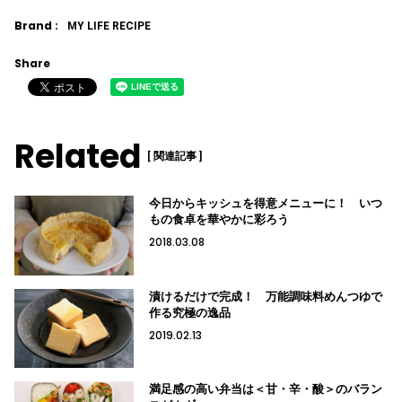
Brand :
MY LIFE RECIPE
Share
Related
[ 関連記事 ]
今日からキッシュを得意メニューに！ いつ
もの食卓を華やかに彩ろう
2018.03.08
漬けるだけで完成！ 万能調味料めんつゆで
作る究極の逸品
2019.02.13
満足感の高い弁当は＜甘・辛・酸＞のバラン