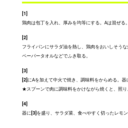
[1]
鶏肉は包丁を入れ、厚みを均等にする。Aは混ぜる
[2]
フライパンにサラダ油を熱し、鶏肉をおいしそうな
ペーパータオルなどでふき取る。
[3]
[2]
にAを加えて中火で焼き、調味料をからめる。器
★スプーンで肉に調味料をかけながら焼くと、照り
[4]
器に
[3]
を盛り、サラダ菜、食べやすく切ったレモン