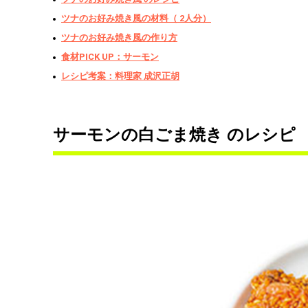
ツナのお好み焼き風の材料（ 2人分）
ツナのお好み焼き風の作り方
食材PICK UP：サーモン
レシピ考案：料理家 成沢正胡
サーモンの白ごま焼き のレシピ