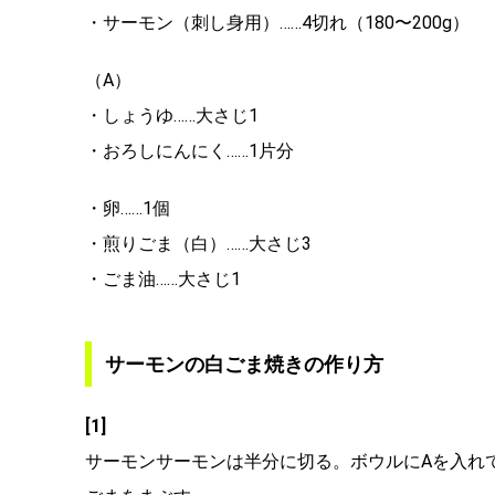
・サーモン（刺し身用）……4切れ（180〜200g）
（A）
・しょうゆ……大さじ1
・おろしにんにく……1片分
・卵……1個
・煎りごま（白）……大さじ3
・ごま油……大さじ1
サーモンの白ごま焼きの作り方
[1]
サーモンサーモンは半分に切る。ボウルにAを入れ