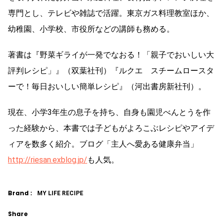
専門とし、テレビや雑誌で活躍。東京ガス料理教室ほか、
幼稚園、小学校、市役所などの講師も務める。
著書は『野菜ギライが一発でなおる！「親子でおいしい大
評判レシピ」』（双葉社刊）『ルクエ スチームロースタ
ーで！毎日おいしい簡単レシピ』（河出書房新社刊）。
現在、小学3年生の息子を持ち、自身も園児べんとうを作
った経験から、本書では子どもがよろこぶレシピやアイデ
ィアを数多く紹介。ブログ「主人へ愛ある健康弁当」
http://riesan.exblog.jp/
も人気。
Brand :
MY LIFE RECIPE
Share