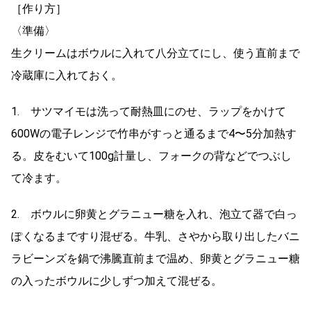
［作り方］
〈準備〉
生クリームはボウルに入れて八分立てにし、使う直前まで
冷蔵庫に入れておく。
1. サツマイモは洗って耐熱皿にのせ、ラップをかけて
600Wの電子レンジで竹串がすっと通るまで4〜5分加熱す
る。皮をむいて100g計量し、フォークの背などでつぶし
て冷ます。
2. ボウルに卵黄とグラニュー糖を入れ、泡立て器で白っ
ぽくなるまですり混ぜる。牛乳、さやから取り出したバニ
ラビーンズを鍋で沸騰直前まで温め、卵黄とグラニュー糖
の入ったボウルに少しずつ加えて混ぜる。