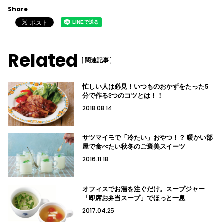
Share
Related
[ 関連記事 ]
忙しい人は必見！いつものおかずをたった5
分で作る3つのコツとは！！
2018.08.14
サツマイモで「冷たい」おやつ！？ 暖かい部
屋で食べたい秋冬のご褒美スイーツ
2016.11.18
オフィスでお湯を注ぐだけ。スープジャー
「即席お弁当スープ」でほっと一息
2017.04.25