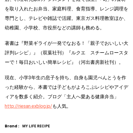
を取り入れたお弁当、家庭料理、食育指導、レンジ調理を
専門とし、テレビや雑誌で活躍。東京ガス料理教室ほか、
幼稚園、小学校、市役所などの講師も務める。
著書は『野菜ギライが一発でなおる！「親子でおいしい大
評判レシピ」』（双葉社刊）『ルクエ スチームロースタ
ーで！毎日おいしい簡単レシピ』（河出書房新社刊）。
現在、小学3年生の息子を持ち、自身も園児べんとうを作
った経験から、本書では子どもがよろこぶレシピやアイデ
ィアを数多く紹介。ブログ「主人へ愛ある健康弁当」
http://riesan.exblog.jp/
も人気。
Brand :
MY LIFE RECIPE