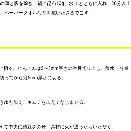
gの頭と腹を除き、鍋に昆布10g、水1Lとともに入れ、30分以上
る。ペーパータオルなどを敷いたざるでこす。
に切る。れんこんは2〜3mm厚さの半月切りにし、酢水（分量
切ってから縦5mm厚さに切る。
うゆも加え、キムチを加えてなじませる。
えて中央に納豆をのせ、具材に火が通ったらいただく。