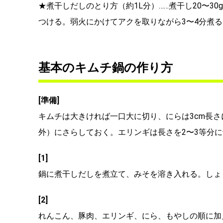
★煮干しだしのとり方（約1L分）……煮干し20〜30
つける。弱火にかけてアクを取りながら3〜4分煮
基本のキムチ鍋の作り方
[準備]
キムチは大きければ一口大に切り、にらは3cm長さ
外）にさらしておく。エリンギは長さを2〜3等分に
[1]
鍋に煮干しだしを煮立て、みそを溶き入れる。しょ
[2]
れんこん、豚肉、エリンギ、にら、もやしの順に加