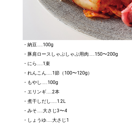
・納豆……100g
・豚肩ロースしゃぶしゃぶ用肉……150〜200g
・にら……1束
・れんこん……1節（100〜120g）
・もやし……100g
・エリンギ……2本
・煮干しだし……1.2L
・みそ……大さじ3〜4
・しょうゆ……大さじ1