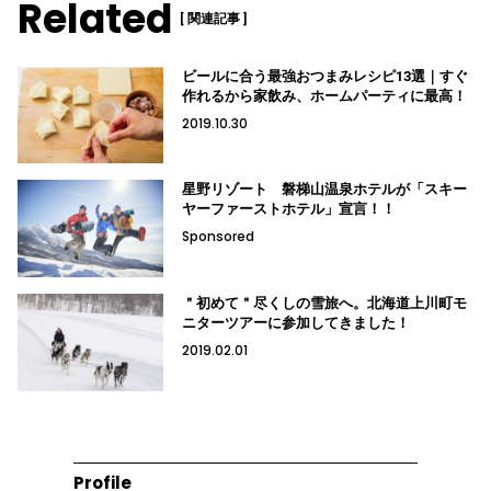
Related
[ 関連記事 ]
ビールに合う最強おつまみレシピ13選｜すぐ
作れるから家飲み、ホームパーティに最高！
2019.10.30
星野リゾート 磐梯山温泉ホテルが「スキー
ヤーファーストホテル」宣言！！
Sponsored
＂初めて＂尽くしの雪旅へ。北海道上川町モ
ニターツアーに参加してきました！
2019.02.01
Profile