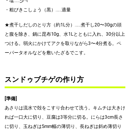
・塩……少々
・粗びきこしょう（黒）……適量
★煮干しだしのとり方（約1L分）……煮干し20〜30gの頭
と腹を除き、鍋に昆布10g、水1Lとともに入れ、30分以上
つける。弱火にかけてアクを取りながら3〜4分煮る。ペ
ーパータオルなどを敷いたざるでこす。
スンドゥブチゲの作り方
[準備]
あさりは流水で殻をこすり合わせて洗う。キムチは大きけ
れば一口大に切り、豆腐は3等分に切る。にらは3cm長さ
に切り、玉ねぎは5mm幅の薄切り、長ねぎは斜め薄切り