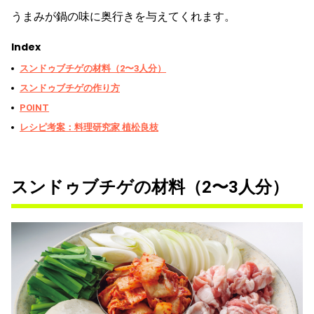
うまみが鍋の味に奥行きを与えてくれます。
Index
スンドゥブチゲの材料（2〜3人分）
スンドゥブチゲの作り方
POINT
レシピ考案：料理研究家 植松良枝
スンドゥブチゲの材料（2〜3人分）