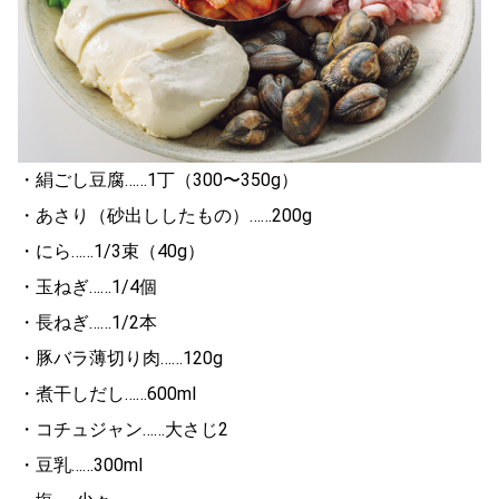
・絹ごし豆腐……1丁（300〜350g）
・あさり（砂出ししたもの）……200g
・にら……1/3束（40g）
・玉ねぎ……1/4個
・長ねぎ……1/2本
・豚バラ薄切り肉……120g
・煮干しだし……600ml
・コチュジャン……大さじ2
・豆乳……300ml