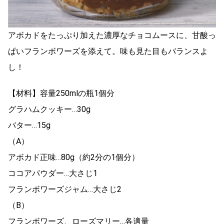
アボカドをたっぷり加えた濃厚なチョコムースに、甘酸っ
ぱいフランボワーズを添えて。味も見た目もバランスよ
し！
【材料】容量250mlの瓶1個分
グラハムクッキー…30g
バター…15g
（A）
アボカド正味…80g（約2分の1個分）
ココアパウダー…大さじ1
フランボワーズジャム…大さじ2
（B）
フランボワーズ、ローズマリー…各適量