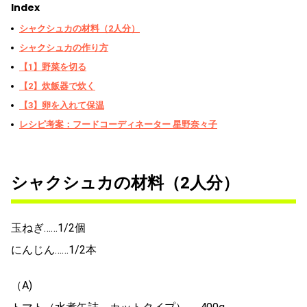
Index
シャクシュカの材料（2人分）
シャクシュカの作り方
【1】野菜を切る
【2】炊飯器で炊く
【3】卵を入れて保温
レシピ考案：フードコーディネーター 星野奈々子
シャクシュカの材料（2人分）
玉ねぎ……1/2個
にんじん……1/2本
（A)