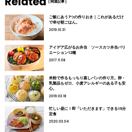
Related
[ 関連記事 ]
ご飯にあう7つの作りおき｜これがあるだけ
で幸せ朝ごはん。
2019.10.31
アイデア広がるお弁当 ソースカツ弁当バリ
エーション12種
2017.11.08
米粉で作るもっちり蒸しパンの作り方。卵・
乳製品もゼロ、小麦アレルギーのある子も安
心。
2019.03.18
忙しい昼に！即「いただきます」できる15分
定食
2020.03.04