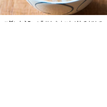
ご飯にあう7つの作りおき｜これがあるだけで
幸せ朝ごはん。
MY LIFE RECIPE 編集部
2019年10月31日
MY LIFE RECIPE（マイライフレシピ）は料理を作るこ
と、食べること、食を楽しむことを通してハッピーを広げ
るメディア。初心者も料理好きも、女性も男性も楽しめ
る、プロの料理家による簡単＆手軽で失敗のないレシピを
お届けします。