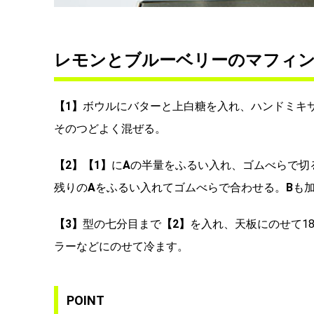
レモンとブルーベリーのマフィ
【1】
ボウルにバターと上白糖を入れ、ハンドミキ
そのつどよく混ぜる。
【2】【1】
に
A
の半量をふるい入れ、ゴムべらで切
残りの
A
をふるい入れてゴムべらで合わせる。
B
も
【3】
型の七分目まで
【2】
を入れ、天板にのせて1
ラーなどにのせて冷ます。
POINT