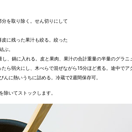
部分を取り除く。せん切りにして
薄皮に残った果汁も絞る。絞った
結ぶ。
量し、鍋に入れる。皮と果肉、果汁の合計重量の半量のグラニ
ったら弱火にし、木べらで混ぜながら15分ほど煮る。途中でア
びんに熱いうちに詰める。冷蔵で2週間保存可。
を除いてストックします。