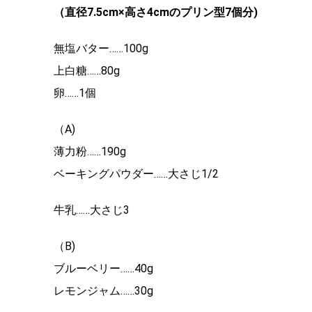
（直径7.5cm×高さ4cmのプリン型7個分)
無塩バター……100g
上白糖……80g
卵……1個
（A)
薄力粉……190g
ベーキングパウダー……大さじ1/2
牛乳……大さじ3
（B)
ブルーベリー……40g
レモンジャム……30g