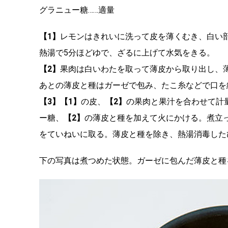
グラニュー糖……適量
【1】
レモンはきれいに洗って皮を薄くむき、白い
熱湯で5分ほどゆで、ざるに上げて水気をきる。
【2】
果肉は白いわたを取って薄皮から取り出し、
あとの薄皮と種はガーゼで包み、たこ糸などで口を
【3】【1】
の皮、
【2】
の果肉と果汁を合わせて計
ー糖、
【2】
の薄皮と種を加えて火にかける。煮立
をていねいに取る。薄皮と種を除き、熱湯消毒した
下の写真は煮つめた状態。ガーゼに包んだ薄皮と種