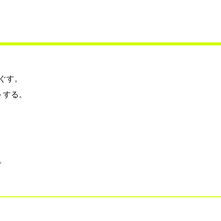
ぐす。
トする。
。