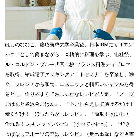
ほしのななこ。慶応義塾大学卒業後、日本IBMにてITエン
ジニアとして働きながら、本格的に料理を学ぶ。退社後、
ル・コルドン・ブルー代官山校 フランス料理ディプロマ
を取得、祐成陽子クッキングアートセミナーを卒業し、独
立。フレンチから和食、エスニックと幅広いジャンルを得
意とし、作りやすくておしゃれなレシピが人気。『スープ
ごはんと煮込みごはん』、『下ごしらえして漬けるだけ！
焼くだけ！ ほったらかしレシピ』、『簡単！ おいしく
作れる！ スキレットレシピ』（すべて小社刊）、『焼き
っぱなしフルーツの香ばしレシピ』（辰巳出版）など著書