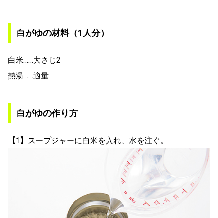
白がゆの材料（1人分）
白米……大さじ2
熱湯……適量
白がゆの作り方
【1】
スープジャーに白米を入れ、水を注ぐ。