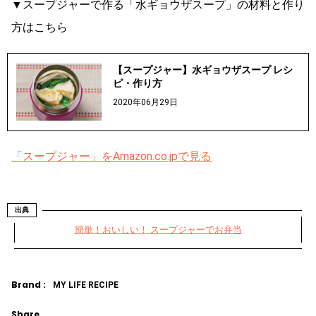
▼スープジャーで作る「水ギョウザスープ」の材料と作り
方はこちら
【スープジャー】水ギョウザスープ レシ
ピ・作り方
2020年06月29日
「スープジャー」をAmazon.co.jpで見る
出典
簡単！おいしい！ スープジャーでお弁当
Brand :
MY LIFE RECIPE
Share