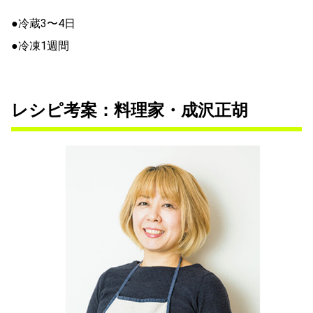
●冷蔵3〜4日
●冷凍1週間
レシピ考案：料理家・成沢正胡