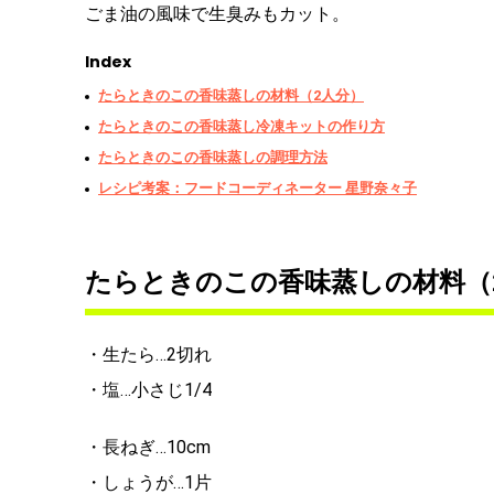
ごま油の風味で生臭みもカット。
Index
たらときのこの香味蒸しの材料（2人分）
たらときのこの香味蒸し冷凍キットの作り方
たらときのこの香味蒸しの調理方法
レシピ考案：フードコーディネーター 星野奈々子
たらときのこの香味蒸しの材料（
・生たら…2切れ
・塩…小さじ1/4
・長ねぎ…10cm
・しょうが…1片