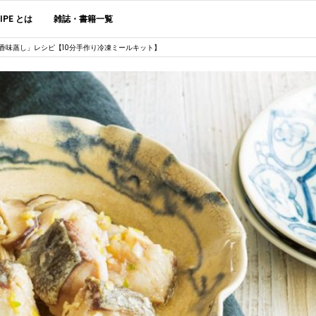
CIPE とは
雑誌・書籍一覧
香味蒸し」レシピ【10分手作り冷凍ミールキット】