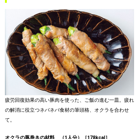
疲労回復効果の高い豚肉を使った、ご飯の進む一皿。疲れ
の解消に役立つネバネバ食材の筆頭格、オクラを合わせ
て。
オクラの豚巻きの材料 （1人分）［178kcal］