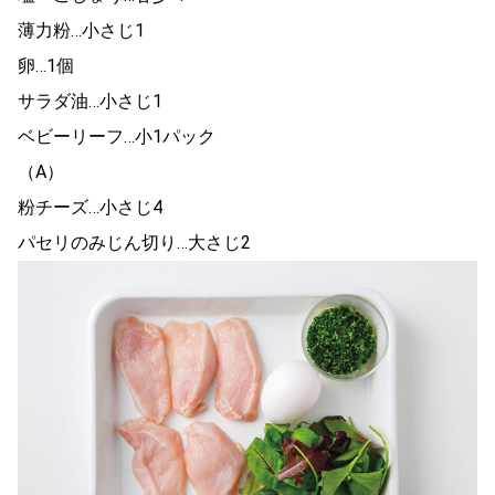
薄力粉…小さじ1
卵…1個
サラダ油…小さじ1
ベビーリーフ…小1パック
（A）
粉チーズ…小さじ4
パセリのみじん切り…大さじ2