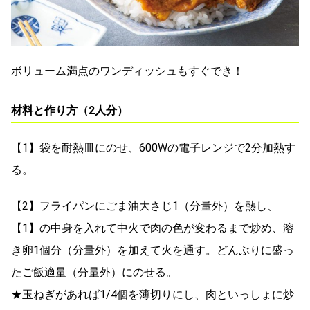
ボリューム満点のワンディッシュもすぐでき！
材料と作り方（2人分）
【1】袋を耐熱皿にのせ、600Wの電子レンジで2分加熱す
る。
【2】フライパンにごま油大さじ1（分量外）を熱し、
【1】の中身を入れて中火で肉の色が変わるまで炒め、溶
き卵1個分（分量外）を加えて火を通す。どんぶりに盛っ
たご飯適量（分量外）にのせる。
★玉ねぎがあれば1/4個を薄切りにし、肉といっしょに炒