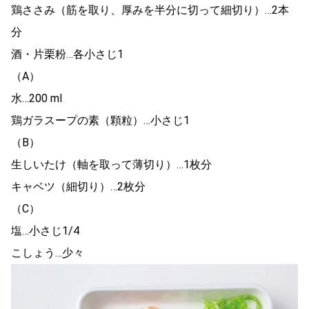
鶏ささみ（筋を取り、厚みを半分に切って細切り）…2本
分
酒・片栗粉…各小さじ1
（A）
水…200 ml
鶏ガラスープの素（顆粒）…小さじ1
（B）
生しいたけ（軸を取って薄切り）…1枚分
キャベツ（細切り）…2枚分
（C）
塩…小さじ1/4
こしょう…少々