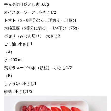
牛赤身切り落とし肉…60g
オイスターソース…小さじ1/2
トマト（6～8等分のくし形切り）…1個分
木綿豆腐（6等分に切る）…1/4丁分（75g）
パセリ（みじん切り）…大さじ2
ごま油…小さじ1
（A）
水…200 ml
鶏ガラスープの素（顆粒）…小さじ1/2
（B）
しょうゆ…小さじ1
砂糖…小さじ1/3