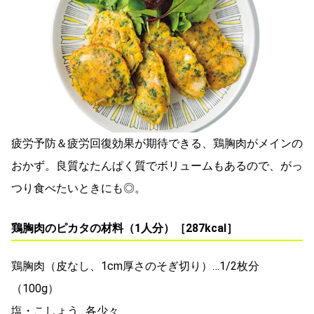
疲労予防＆疲労回復効果が期待できる、鶏胸肉がメインの
おかず。良質なたんぱく質でボリュームもあるので、がっ
つり食べたいときにも◎。
鶏胸肉のピカタの材料（1人分）［287kcal］
鶏胸肉（皮なし、1cm厚さのそぎ切り）…1/2枚分
（100g）
塩・こしょう…各少々