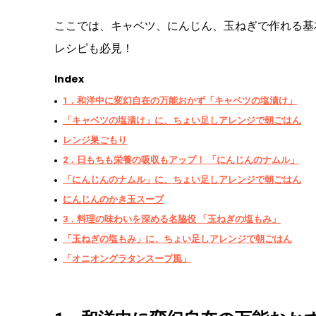
ここでは、キャベツ、にんじん、玉ねぎで作れる基
レシピも必見！
Index
1．和洋中に変幻自在の万能おかず「キャベツの塩漬け」
「キャベツの塩漬け」に、ちょい足しアレンジで朝ごはん
レンジ巣ごもり
2．日もちも栄養の吸収もアップ！ 「にんじんのナムル」
「にんじんのナムル」に、ちょい足しアレンジで朝ごはん
にんじんのかき玉スープ
3．料理の味わいを深める名脇役 「玉ねぎの塩もみ」
「玉ねぎの塩もみ」に、ちょい足しアレンジで朝ごはん
「オニオングラタンスープ風」