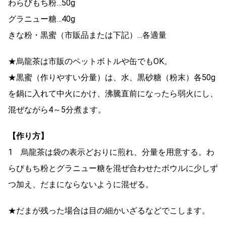
わらびもち粉…50g
グラニュー糖…40g
きな粉・黒蜜（市販品または下記）…各適量
★烏龍茶は市販のペットボトルや缶でもOK。
★黒蜜（作りやすい分量）は、水、黒砂糖（粉末）各50g
を鍋に入れて中火にかけ、沸騰直前になったら弱火にし、
混ぜながら4～5分煮ます。
【作り方】
1 烏龍茶は袋の表示どおりに煎れ、分量を用意する。わ
らびもち粉とグラニュー糖を混ぜ合わせたボウルに少しず
つ加え、だまにならないように混ぜる。
★だまが残った場合は目の細かいざるなどでこします。