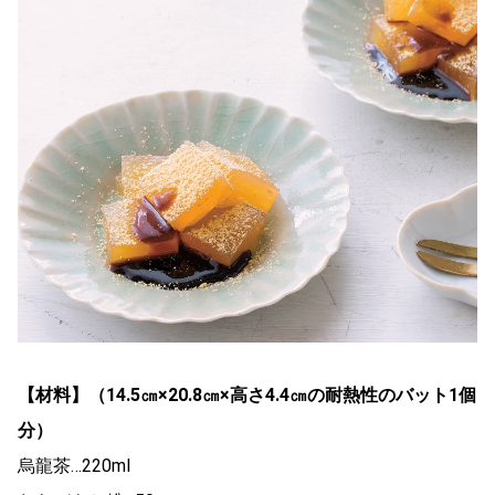
【材料】（14.5㎝×20.8㎝×高さ4.4㎝の耐熱性のバット1個
分）
烏龍茶…220ml