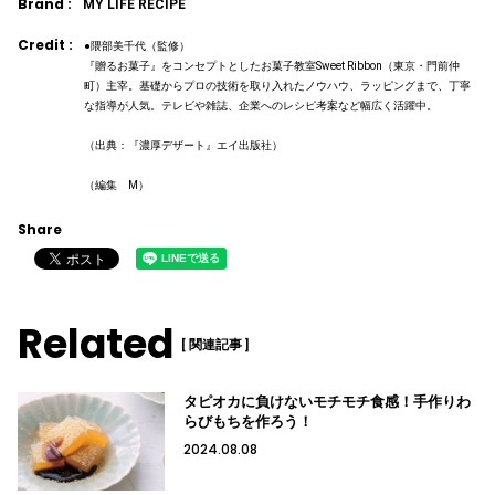
Brand :
MY LIFE RECIPE
Credit :
●隈部美千代（監修）
『贈るお菓子』をコンセプトとしたお菓子教室Sweet Ribbon（東京・門前仲
町）主宰。基礎からプロの技術を取り入れたノウハウ、ラッピングまで、丁寧
な指導が人気。テレビや雑誌、企業へのレシピ考案など幅広く活躍中。
（出典：『濃厚デザート』エイ出版社）
（編集 M）
Share
Related
[ 関連記事 ]
タピオカに負けないモチモチ食感！手作りわ
らびもちを作ろう！
2024.08.08