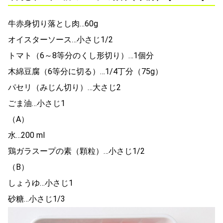
牛赤身切り落とし肉…60g
オイスターソース…小さじ1/2
トマト（6～8等分のくし形切り）…1個分
木綿豆腐（6等分に切る）…1/4丁分（75g）
パセリ（みじん切り）…大さじ2
ごま油…小さじ1
（A）
水…200 ml
鶏ガラスープの素（顆粒）…小さじ1/2
（B）
しょうゆ…小さじ1
砂糖…小さじ1/3