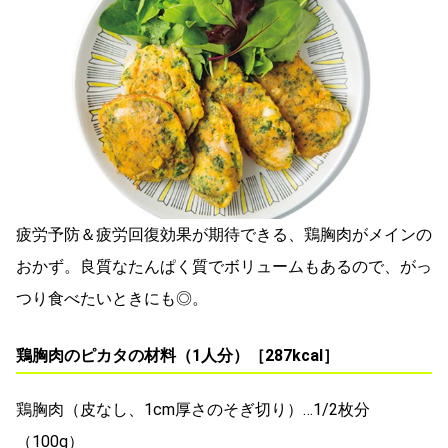
疲労予防＆疲労回復効果が期待できる、鶏胸肉がメインの
おかず。良質なたんぱく質でボリュームもあるので、がっ
つり食べたいときにも◎。
鶏胸肉のピカタの材料（1人分）［287kcal］
鶏胸肉（皮なし、1cm厚さのそぎ切り）…1/2枚分
（100g）