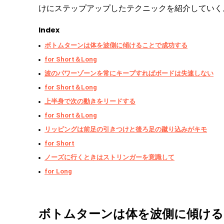
けにステップアップしたテクニックを紹介していく
Index
ボトムターンは体を波側に傾けることで成功する
for Short＆Long
波のパワーゾーンを常にキープすればボードは失速しない
for Short＆Long
上半身で次の動きをリードする
for Short＆Long
リッピングは前足の引きつけと後ろ足の蹴り込みがキモ
for Short
ノーズに行くときはストリンガーを意識して
for Long
ボトムターンは体を波側に傾ける