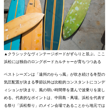
▲クラシックなヴィンテージボードがずらりと並ぶ。ここ
浜松には独自のロングボードカルチャーが育ちつつある
ベストシーズンは「遠州のからっ風」が吹き続ける冬型の
気圧配置が決まる季節以外は比較的コンスタントにコンデ
ィションが決まり、風の弱い時間帯を選んで波乗りを楽し
める。代表的なポイントは、中田島・凧場。浜松を代表す
る祭り「浜松祭り」のメイン会場であることから地元では