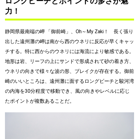
ロングビーチとポイントの多さが魅
力！
静岡県最南端の岬 「御前崎」、Oh～My Zaki！ 長く張り
出した遠州灘の岬は南から西のウネリに反応が早くキャッ
チする。特に西からのウネリには海流により敏感である。
地形は岩、リーフの上にサンドで形成されて砂の着き方、
ウネリの向きで様々な波の形、ブレイクが存在する。御前
崎のいいところは、遠州灘に面するロングビーチと駿河湾
の内海を30分程度で移動でき、風の向きやレベルに応じ
たポイントが複数あることだ。