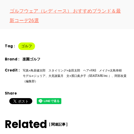
ゴルフウェア（レディース） おすすめブランド＆最
新コーデ26選
Tag :
ゴルフ
Brand :
楽園ゴルフ
Credit :
写真○鳥居健次郎 スタイリング○金田太郎 ヘア○YAS メイク○太島幸樹
モデル○ジュリア、大見謝葉月 文○濱口眞夕子（SEASTARS Inc.）、阿部友貴
（編集部）
Share
Related
[ 関連記事 ]