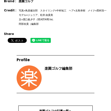
Brand :
楽園ゴルフ
Credit :
写真○鳥居健次郎 スタイリング○中村祐三 ヘア○太島幸樹 メイク○西村浩一
モデル○ジュリア、松井 由貴美
文○濱口眞夕子（SEASTARS Inc.
阿部友貴（編集部
Share
Profile
楽園ゴルフ編集部
楽園ゴルフの記事一覧へ