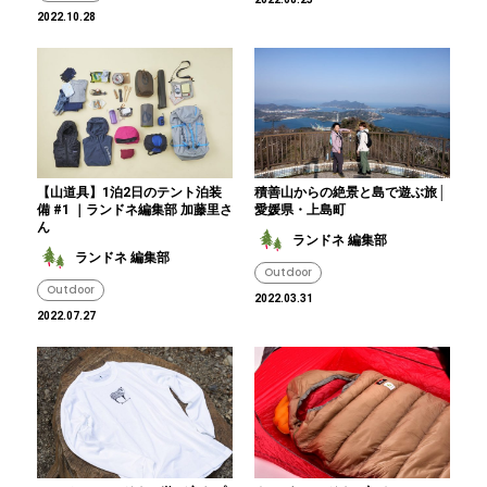
2022.10.28
【山道具】1泊2日のテント泊装
積善山からの絶景と島で遊ぶ旅│
備 #1 ｜ランドネ編集部 加藤里さ
愛媛県・上島町
ん
ランドネ 編集部
ランドネ 編集部
Outdoor
Outdoor
2022.03.31
2022.07.27