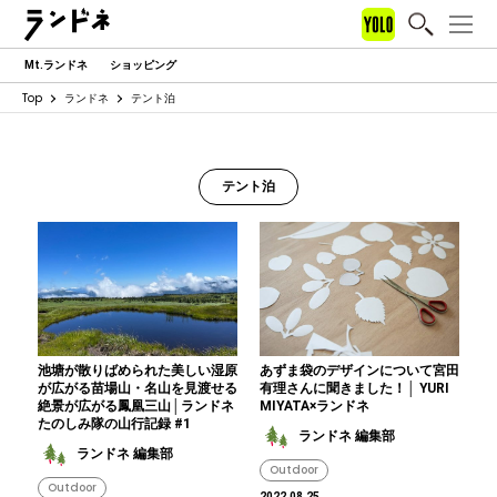
Mt.ランドネ
ショッピング
Top
ランドネ
テント泊
テント泊
池塘が散りばめられた美しい湿原
あずま袋のデザインについて宮田
が広がる苗場山・名山を見渡せる
有理さんに聞きました！│ YURI
絶景が広がる鳳凰三山│ランドネ
MIYATA×ランドネ
たのしみ隊の山行記録 #1
ランドネ 編集部
ランドネ 編集部
Outdoor
Outdoor
2022.08.25