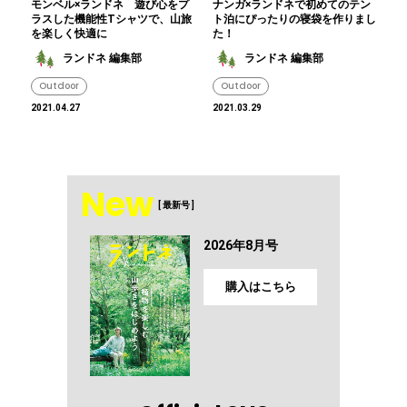
モンベル×ランドネ 遊び心をプ
ナンガ×ランドネで初めてのテン
ラスした機能性Tシャツで、山旅
ト泊にぴったりの寝袋を作りまし
を楽しく快適に
た！
ランドネ 編集部
ランドネ 編集部
Outdoor
Outdoor
2021.04.27
2021.03.29
New
[ 最新号 ]
2026年8月号
購入はこちら